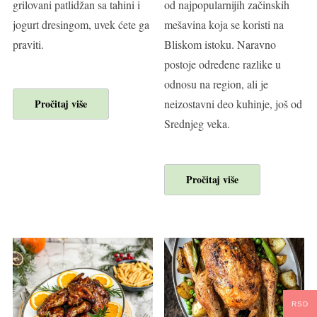
grilovani patlidžan sa tahini i
od najpopularnijih začinskih
jogurt dresingom, uvek ćete ga
mešavina koja se koristi na
praviti.
Bliskom istoku. Naravno
postoje određene razlike u
odnosu na region, ali je
Pročitaj više
neizostavni deo kuhinje, još od
Srednjeg veka.
Pročitaj više
RSD