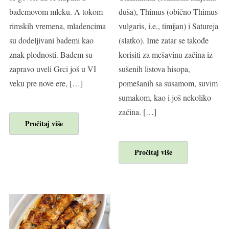
bademovom mleku. A tokom
duša), Thimus (obično Thimus
rimskih vremena, mladencima
vulgaris, i.e., timijan) i Satureja
su dodeljivani bademi kao
(slatko). Ime zatar se takođe
znak plodnosti. Badem su
korisiti za mešavinu začina iz
zapravo uveli Grci još u VI
sušenih listova hisopa,
veku pre nove ere, […]
pomešanih sa susamom, suvim
sumakom, kao i još nekoliko
začina. […]
Pročitaj više
Pročitaj više