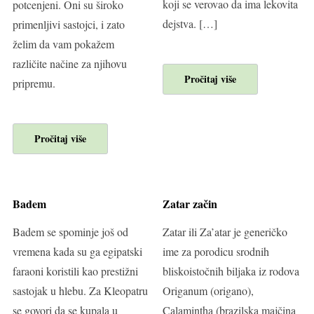
koji se verovao da ima lekovita
potcenjeni. Oni su široko
dejstva. […]
primenljivi sastojci, i zato
želim da vam pokažem
različite načine za njihovu
Pročitaj više
pripremu.
Pročitaj više
Badem
Zatar začin
Badem se spominje još od
Zatar ili Za’atar je generičko
vremena kada su ga egipatski
ime za porodicu srodnih
faraoni koristili kao prestižni
bliskoistočnih biljaka iz rodova
sastojak u hlebu. Za Kleopatru
Origanum (origano),
se govori da se kupala u
Calamintha (brazilska majčina