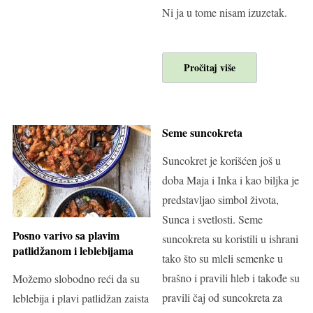
Ni ja u tome nisam izuzetak.
Pročitaj više
Seme suncokreta
Suncokret je korišćen još u
doba Maja i Inka i kao biljka je
predstavljao simbol života,
Sunca i svetlosti. Seme
Posno varivo sa plavim
suncokreta su koristili u ishrani
patlidžanom i leblebijama
tako što su mleli semenke u
brašno i pravili hleb i takođe su
Možemo slobodno reći da su
pravili čaj od suncokreta za
leblebija i plavi patlidžan zaista