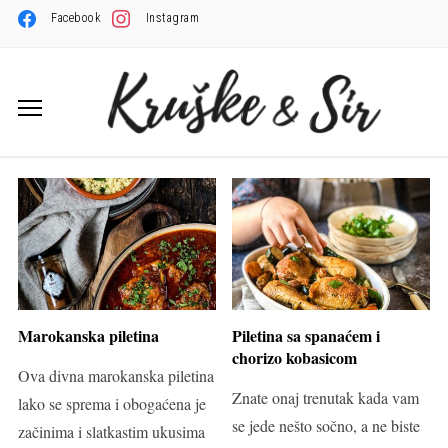
Facebook
Instagram
Marokanska piletina
Piletina sa spanaćem i
chorizo kobasicom
Ova divna marokanska piletina
Znate onaj trenutak kada vam
lako se sprema i obogaćena je
se jede nešto sočno, a ne biste
začinima i slatkastim ukusima