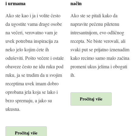
i urmama
način
Ako ste kao i ja i volite često
Ako ste se pitali kako da
da ugostite vama drage osobe
napravite pečenu piletenu
na večeri, verovatno vam je
intresantnijom, evo odličnog
uvek potrebna inspiracija za
recepta. Ne biste verovali, ali
neko jelo kojim ćete ih
svaki put se prijatno iznenadim
oduševiti. Pošto večere i ostale
kako recimo samo malo začina
obaveze često ne idu ruku pod
promeni ukus jelima i obogati
ruku, ja se trudim da u svojim
ih.
receptima uvek imam dobro
oprobana jela koja se lako i
Pročitaj više
brzo spremaju, a jako su
ukusna.
Pročitaj više