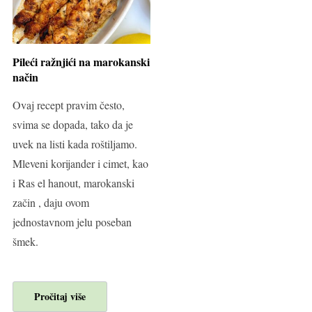
Pileći ražnjići na marokanski
način
Ovaj recept pravim često,
svima se dopada, tako da je
uvek na listi kada roštiljamo.
Mleveni korijander i cimet, kao
i Ras el hanout, marokanski
začin , daju ovom
jednostavnom jelu poseban
šmek.
Pročitaj više