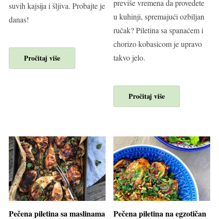
previše vremena da provedete
suvih kajsija i šljiva. Probajte je
u kuhinji, spremajući ozbiljan
danas!
ručak? Piletina sa spanaćem i
chorizo kobasicom je upravo
takvo jelo.
Pročitaj više
Pročitaj više
Pečena piletina sa maslinama
Pečena piletina na egzotičan