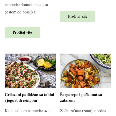
napravite domaće njoke sa
pestom od bosiljka.
Pročitaj više
Pročitaj više
Grilovani patlidžan sa tahini
Šargarepe i paškanat sa
i jogurt dresingom
zatarom
Kada jednom napravite ovaj
Začin za’atar (zatar) je jedna