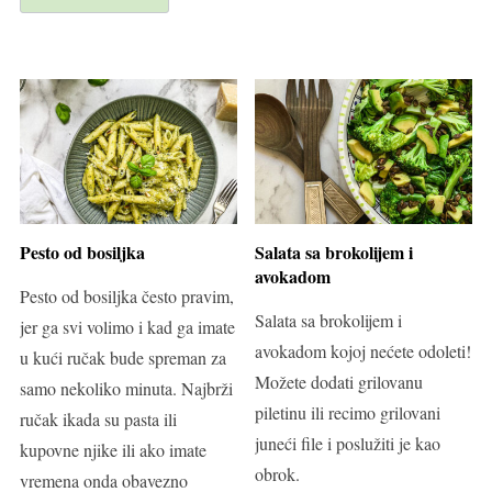
Pesto od bosiljka
Salata sa brokolijem i
avokadom
Pesto od bosiljka često pravim,
Salata sa brokolijem i
jer ga svi volimo i kad ga imate
avokadom kojoj nećete odoleti!
u kući ručak bude spreman za
Možete dodati grilovanu
samo nekoliko minuta. Najbrži
piletinu ili recimo grilovani
ručak ikada su pasta ili
juneći file i poslužiti je kao
kupovne njike ili ako imate
obrok.
vremena onda obavezno