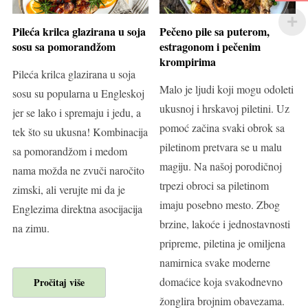
Pileća krilca glazirana u soja
Pečeno pile sa puterom,
sosu sa pomorandžom
estragonom i pečenim
krompirima
Pileća krilca glazirana u soja
Malo je ljudi koji mogu odoleti
sosu su popularna u Engleskoj
ukusnoj i hrskavoj piletini. Uz
jer se lako i spremaju i jedu, a
pomoć začina svaki obrok sa
tek što su ukusna! Kombinacija
piletinom pretvara se u malu
sa pomorandžom i medom
magiju. Na našoj porodičnoj
nama možda ne zvuči naročito
trpezi obroci sa piletinom
zimski, ali verujte mi da je
imaju posebno mesto. Zbog
Englezima direktna asocijacija
brzine, lakoće i jednostavnosti
na zimu.
pripreme, piletina je omiljena
namirnica svake moderne
domaćice koja svakodnevno
Pročitaj više
žonglira brojnim obavezama.