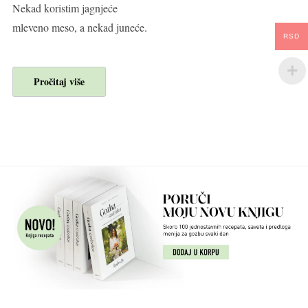
Nekad koristim jagnjeće
mleveno meso, a nekad juneće.
RSD
Pročitaj više