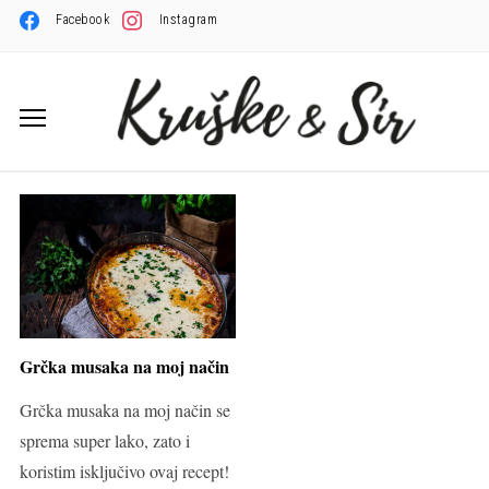
Facebook
Instagram
Grčka musaka na moj način
Grčka musaka na moj način se
sprema super lako, zato i
koristim isključivo ovaj recept!