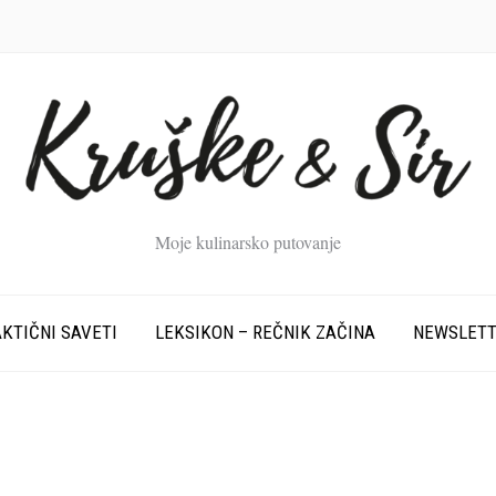
Moje kulinarsko putovanje
KTIČNI SAVETI
LEKSIKON – REČNIK ZAČINA
NEWSLET