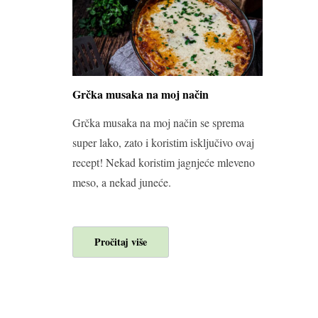
Grčka musaka na moj način
Grčka musaka na moj način se sprema
super lako, zato i koristim isključivo ovaj
recept! Nekad koristim jagnjeće mleveno
meso, a nekad juneće.
Pročitaj više