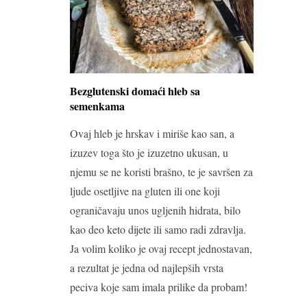
Bezglutenski domaći hleb sa
semenkama
Ovaj hleb je hrskav i miriše kao san, a
izuzev toga što je izuzetno ukusan, u
njemu se ne koristi brašno, te je savršen za
ljude osetljive na gluten ili one koji
ograničavaju unos ugljenih hidrata, bilo
kao deo keto dijete ili samo radi zdravlja.
Ja volim koliko je ovaj recept jednostavan,
a rezultat je jedna od najlepših vrsta
peciva koje sam imala prilike da probam!