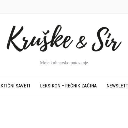
Moje kulinarsko putovanje
KTIČNI SAVETI
LEKSIKON – REČNIK ZAČINA
NEWSLET