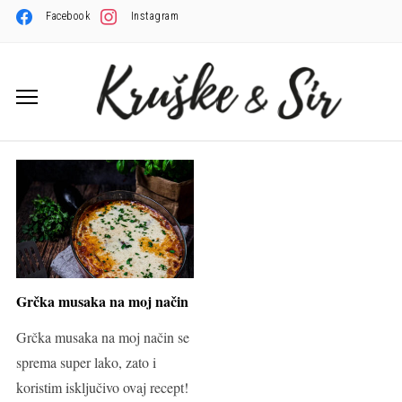
Facebook
Instagram
Grčka musaka na moj način
Grčka musaka na moj način se
sprema super lako, zato i
koristim isključivo ovaj recept!