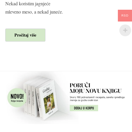
Nekad koristim jagnjeće
mleveno meso, a nekad juneće.
RSD
Pročitaj više