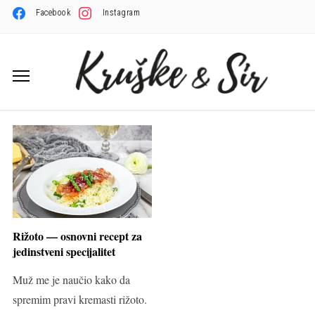
Facebook
Instagram
Rižoto — osnovni recept za
jedinstveni specijalitet
Muž me je naučio kako da
spremim pravi kremasti rižoto.