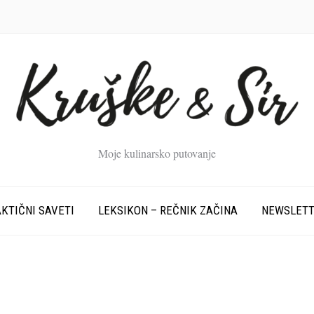
Moje kulinarsko putovanje
KTIČNI SAVETI
LEKSIKON – REČNIK ZAČINA
NEWSLET