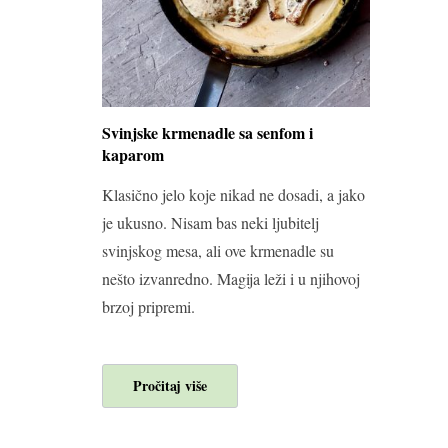
Svinjske krmenadle sa senfom i
kaparom
Klasično jelo koje nikad ne dosadi, a jako
je ukusno. Nisam bas neki ljubitelj
svinjskog mesa, ali ove krmenadle su
nešto izvanredno. Magija leži i u njihovoj
brzoj pripremi.
Pročitaj više