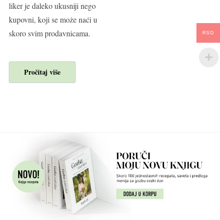
liker je daleko ukusniji nego
kupovni, koji se może naći u
skoro svim prodavnicama.
RSD
Pročitaj više