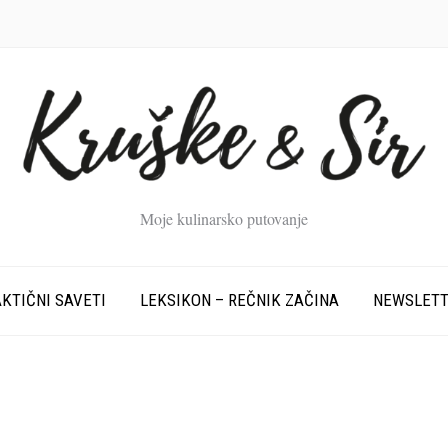
Moje kulinarsko putovanje
KTIČNI SAVETI
LEKSIKON – REČNIK ZAČINA
NEWSLET