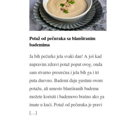
Potaž od pečuraka sa blanširanim
bademima
Ja bih pečurke jela svaki dan! A još kad
napravim zdravi potaž poput ovog, onda
sam stvarno presrećna i jela bih ga i tri
puta dnevno. Bademi daju gustinu ovom
potažu, ali umesto blanširanih badema
možete korisiti i bademovo brašno ako ga
imate u kući. Potaž od pečuraka je pravi
[…]