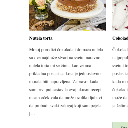
Nutela torta
Čokolad
Mojoj porodici čokolada i domaća nutela
Čokolada
su dve najdraže stvari na svetu, naravno
najpopul
nutela torta mi se činila kao veoma
svetu i t
prikladna poslastica koja je jednostavno
poslastic
morala biti napravljena. Zapravo, kada
kada mog
sam prvi put sastavila ovaj ukusni recept
čokoladi
nisam očekivala da može ovoliko ljubavi
može da 
da probudi svaki zalogaj koji sam pojela.
ja želim
[…]
Proč