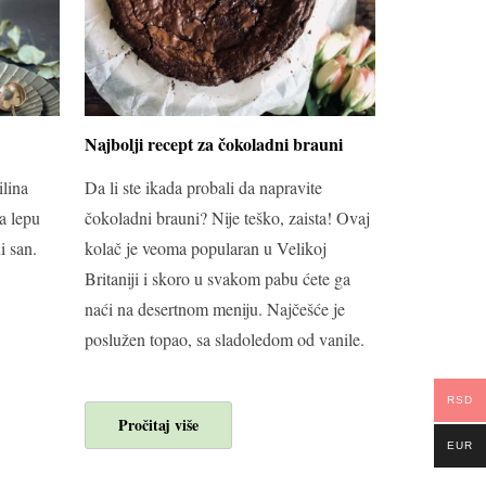
Najbolji recept za čokoladni brauni
ilina
Da li ste ikada probali da napravite
a lepu
čokoladni brauni? Nije teško, zaista! Ovaj
i san.
kolač je veoma popularan u Velikoj
Britaniji i skoro u svakom pabu ćete ga
naći na desertnom meniju. Najčešće je
poslužen topao, sa sladoledom od vanile.
RSD
Pročitaj više
EUR