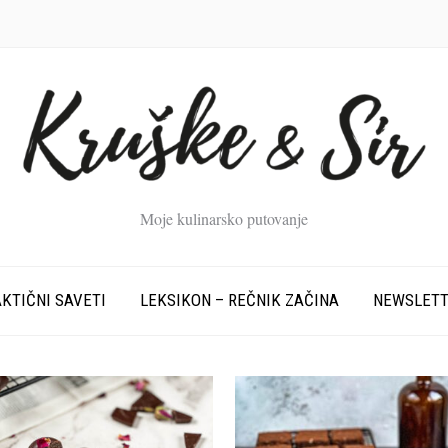
Moje kulinarsko putovanje
KTIČNI SAVETI
LEKSIKON – REČNIK ZAČINA
NEWSLET