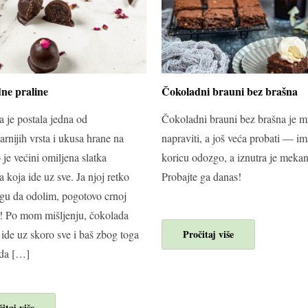
ne praline
Čokoladni brauni bez brašna
 je postala jedna od
Čokoladni brauni bez brašna je m
arnijih vrsta i ukusa hrane na
napraviti, a još veća probati — im
o je većini omiljena slatka
koricu odozgo, a iznutra je mekan
a koja ide uz sve. Ja njoj retko
Probajte ga danas!
u da odolim, pogotovo crnoj
! Po mom mišljenju, čokolada
ide uz skoro sve i baš zbog toga
Pročitaj više
 da […]
itaj više