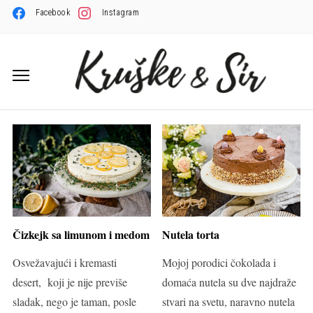
Facebook
Instagram
Čizkejk sa limunom i medom
Nutela torta
Osvežavajući i kremasti
Mojoj porodici čokolada i
desert, koji je nije previše
domaća nutela su dve najdraže
sladak, nego je taman, posle
stvari na svetu, naravno nutela