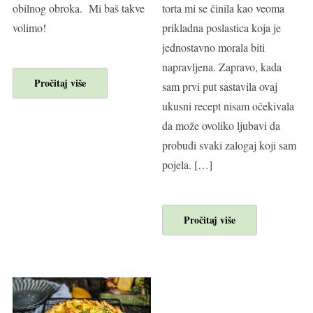
obilnog obroka. Mi baš takve
torta mi se činila kao veoma
volimo!
prikladna poslastica koja je
jednostavno morala biti
napravljena. Zapravo, kada
Pročitaj više
sam prvi put sastavila ovaj
ukusni recept nisam očekivala
da može ovoliko ljubavi da
probudi svaki zalogaj koji sam
pojela. […]
Pročitaj više