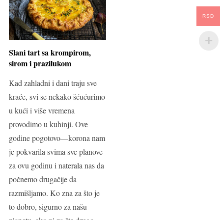
RSD
Slani tart sa krompirom,
sirom i prazilukom
Kad zahladni i dani traju sve
kraće, svi se nekako šćućurimo
u kući i više vremena
provodimo u kuhinji. Ove
godine pogotovo—korona nam
je pokvarila svima sve planove
za ovu godinu i naterala nas da
počnemo drugačije da
razmišljamo. Ko zna za što je
to dobro, sigurno za našu