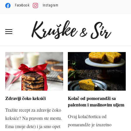
Facebook
Instagram
Zdraviji čoko keksići
Kolač od pomorandži sa
palentom i maslinovim uljem
Tražite recept za zdravije čoko
Ovaj kolač/tortica od
keksiće? Na pravom ste mestu.
pomarandže je izuzetno
Ema (moje dete) i ja smo opet