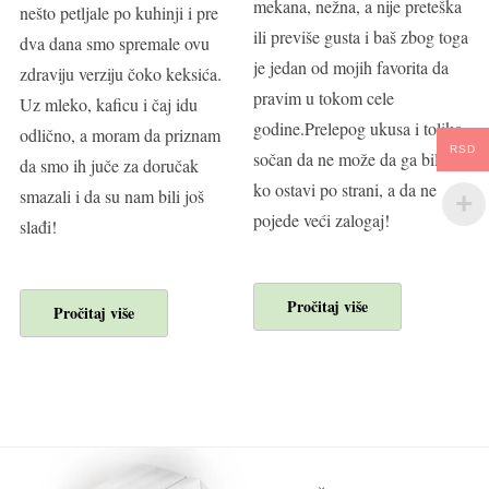
mekana, nežna, a nije preteška
nešto petljale po kuhinji i pre
ili previše gusta i baš zbog toga
dva dana smo spremale ovu
je jedan od mojih favorita da
zdraviju verziju čoko keksića.
pravim u tokom cele
Uz mleko, kaficu i čaj idu
godine.Prelepog ukusa i toliko
odlično, a moram da priznam
RSD
sočan da ne može da ga bilo
da smo ih juče za doručak
ko ostavi po strani, a da ne
smazali i da su nam bili još
pojede veći zalogaj!
slađi!
Pročitaj više
Pročitaj više