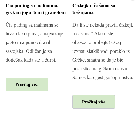
Čia puding sa malinama,
Čizkejk u čašama sa
grčkim jogurtom i granolom
trešnjama
Čia puding sa malinama se
Da li ste nekada pravili čizkejk
brzo i lako pravi, a najvažnije
u čašama? Ako niste,
je što ima puno zdravih
obavezno probajte! Ovaj
sastojaka. Odličan je za
izvrsni slatkiš vodi poreklo iz
doric3ak kada ste u žurbi.
Grčke, smatra se da je bio
poslastica na grčkom ostrvu
Samos kao gest gostoprimstva.
Pročitaj više
Pročitaj više