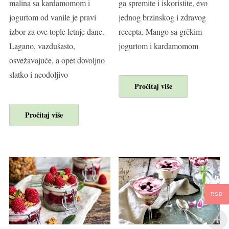
malina sa kardamomom i
ga spremite i iskoristite, evo
jogurtom od vanile je pravi
jednog brzinskog i zdravog
izbor za ove tople letnje dane.
recepta. Mango sa grčkim
Lagano, vazdušasto,
jogurtom i kardamomom
osvežavajuće, a opet dovoljno
slatko i neodoljivo
Pročitaj više
Pročitaj više
RSD