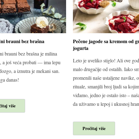
ni brauni bez brašna
Pečene jagode sa kremom od g
jogurta
i brauni bez brašna je milina
Leto je uveliko stiglo! Ali ove god
i, a još veća probati — ima lepu
malo drugačije od ostalih. Iako s
dozgo, a iznutra je mekani san.
promenili naše ustaljene navike, 
 ga danas!
rituale, smanjili broj ljudi sa koji
viđamo, jedno je ostalo isto – naš
da uživamo u lepoj i ukusnoj hran
itaj više
Pročitaj više