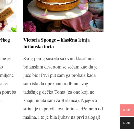
rčkog
Victoria Sponge – klasična letnja
britanska torta
ine je
Svog prvog susreta sa ovim klasičnim
mo
britanskim desertom se sećam kao da je
omiljene
juče bio! Prvi put sam ga probala kada
ma se
sam išla da upoznam rodbinu svog
a potreba
tadašnjeg dečka Toma (za one koji ne
i.
znaju, udata sam za Britanca). Njegova
strina je napravila ovu tortu sa džemom od
RSD
malina, i to je bila ljubav na prvi zalogaj!
EUR