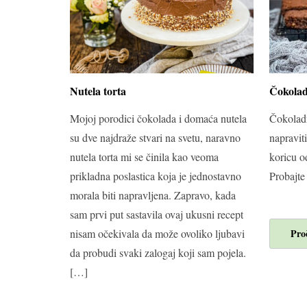
Nutela torta
Čokolad
Mojoj porodici čokolada i domaća nutela
Čokoladn
su dve najdraže stvari na svetu, naravno
napravit
nutela torta mi se činila kao veoma
koricu o
prikladna poslastica koja je jednostavno
Probajte
morala biti napravljena. Zapravo, kada
sam prvi put sastavila ovaj ukusni recept
nisam očekivala da može ovoliko ljubavi
Proč
da probudi svaki zalogaj koji sam pojela.
[…]