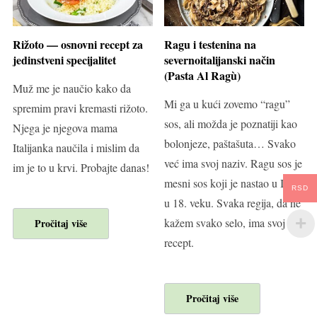
Rižoto — osnovni recept za
Ragu i testenina na
jedinstveni specijalitet
severnoitalijanski način
(Pasta Al Ragù)
Muž me je naučio kako da
Mi ga u kući zovemo “ragu”
spremim pravi kremasti rižoto.
sos, ali možda je poznatiji kao
Njega je njegova mama
bolonjeze, paštašuta… Svako
Italijanka naučila i mislim da
već ima svoj naziv. Ragu sos je
im je to u krvi. Probajte danas!
mesni sos koji je nastao u Italiji
RSD
u 18. veku. Svaka regija, da ne
kažem svako selo, ima svoj
Pročitaj više
recept.
Pročitaj više