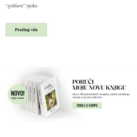
“golišave” njoke.
Pročitaj više