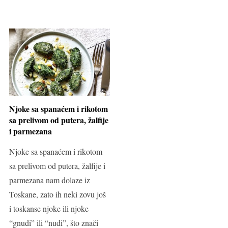
Njoke sa spanaćem i rikotom
sa prelivom od putera, žalfije
i parmezana
Njoke sa spanaćem i rikotom
sa prelivom od putera, žalfije i
parmezana nam dolaze iz
Toskane, zato ih neki zovu još
i toskanse njoke ili njoke
“gnudi” ili “nudi”, što znači