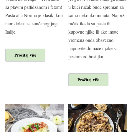
sa plavim patlidžanom i fetom!
u kući ručak bude spreman za
Pasta alla Norma je klasik, koji
samo nekoliko minuta. Najbrži
nam dolazi sa sunčanog juga
ručak ikada su pasta ili
Italije.
kupovne njike ili ako imate
vremena onda obavezno
napravite domaće njoke sa
Pročitaj više
pestom od bosiljka.
Pročitaj više