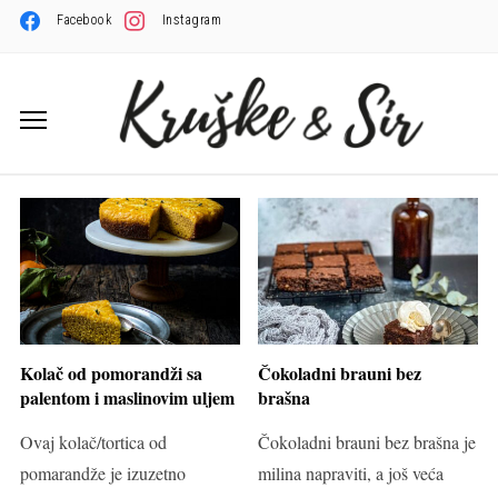
Facebook
Instagram
Kolač od pomorandži sa
Čokoladni brauni bez
palentom i maslinovim uljem
brašna
Ovaj kolač/tortica od
Čokoladni brauni bez brašna je
pomarandže je izuzetno
milina napraviti, a još veća