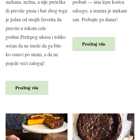
mekana, nežna, a nije preteška
probati — ima lepu koricu
ili previše gusta i baš zbog toga
odozgo, a iznutra je mekani
je jedan od mojih favorita da
san. Probajte ga danas!
pravim u tokom cele
godine.Prelepog ukusa i toliko
Pročitaj više
sočan da ne može da ga bilo
ko ostavi po strani, a da ne
pojede veći zalogaj!
Pročitaj više