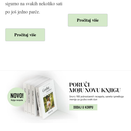
sigurno na svakih nekoliko sati
po još jedno parče.
Pročitaj više
Pročitaj više