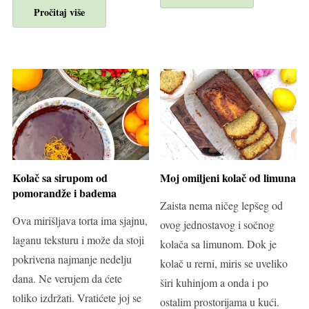
Pročitaj više
Kolač sa sirupom od
Moj omiljeni kolač od limuna
pomorandže i badema
Zaista nema ničeg lepšeg od
Ova mirišljava torta ima sjajnu,
ovog jednostavog i sočnog
laganu teksturu i može da stoji
kolača sa limunom. Dok je
pokrivena najmanje nedelju
kolač u rerni, miris se uveliko
dana. Ne verujem da ćete
širi kuhinjom a onda i po
toliko izdržati. Vratićete joj se
ostalim prostorijama u kući.