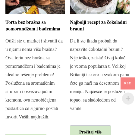
Torta bez brašna sa
Najbolji recept za čokoladni
pomorandžom i bademima
brauni
Otišli ste u market i shvatili da
Da li ste ikada probali da
u njemu nema više brašna?
napravite čokoladni brauni?
Ova torta bez brašna sa
Nije teško, zaista! Ovaj kolač
pomorandžom i bademima je
je veoma popularan u Velikoj
idealno rešenje problema!
Britaniji i skoro u svakom pabu
Poslužena sa aromatičnim
ćete ga naći na desertnom
RSD
sirupom i osvežavajućim
meniju. Najčešće je poslužen
kremom, ova neuobičajena
topao, sa sladoledom od
poslastica će sigurno postati
vanile.
favorit Vaših najdražih.
Pročitaj više