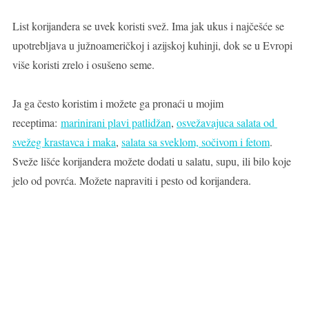
List korijandera se uvek koristi svež. Ima jak ukus i najčešće se 
upotrebljava u južnoameričkoj i azijskoj kuhinji, dok se u Evropi 
više koristi zrelo i osušeno seme.
Ja ga često koristim i možete ga pronaći u mojim 
receptima: 
marinirani plavi patlidžan
, 
osvežavajuca salata od 
svežeg krastavca i maka
, 
salata sa sveklom, sočivom i fetom
. 
Sveže lišće korijandera možete dodati u salatu, supu, ili bilo koje 
jelo od povrća. Možete napraviti i pesto od korijandera.  