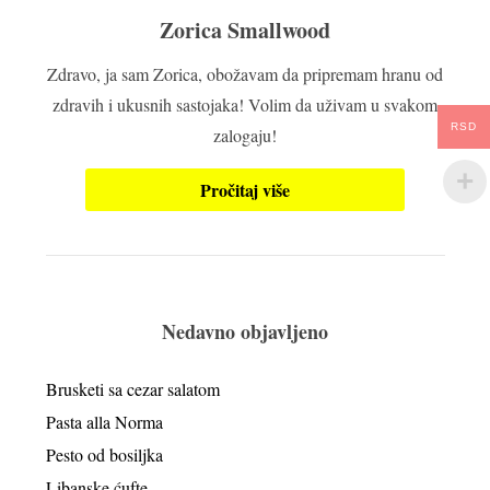
Zorica Smallwood
Zdravo, ja sam Zorica, obožavam da pripremam hranu od
zdravih i ukusnih sastojaka! Volim da uživam u svakom
RSD
zalogaju!
Pročitaj više
Nedavno objavljeno
Brusketi sa cezar salatom
Pasta alla Norma
Pesto od bosiljka
Libanske ćufte