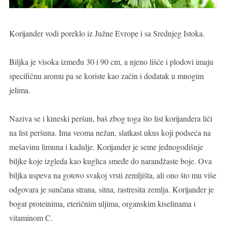
Korijander vodi poreklo iz Južne Evrope i sa Srednjeg Istoka.
Biljka je visoka između 30 i 90 cm, a njeno lišće i plodovi imaju 
specifičnu aromu pa se koriste kao začin i dodatak u mnogim 
jelima.
Naziva se i kineski peršun, baš zbog toga što list korijandera liči 
na list peršuna. Ima veoma nežan, slatkast ukus koji podseća na 
mešavinu limuna i kadulje. Korijander je seme jednogodišnje 
biljke koje izgleda kao kuglica smeđe do narandžaste boje. Ova 
biljka uspeva na gotovo svakoj vrsti zemljišta, ali ono što mu više 
odgovara je sunčana strana, sitna, rastresita zemlja. Korijander je 
bogat proteinima, eteričnim uljima, organskim kiselinama i 
vitaminom C.