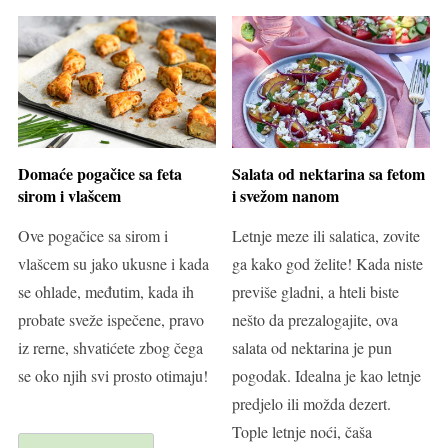
Domaće pogačice sa feta
Salata od nektarina sa fetom
sirom i vlašcem
i svežom nanom
Ove pogačice sa sirom i
Letnje meze ili salatica, zovite
vlašcem su jako ukusne i kada
ga kako god želite! Kada niste
se ohlade, međutim, kada ih
previše gladni, a hteli biste
probate sveže ispečene, pravo
nešto da prezalogajite, ova
iz rerne, shvatićete zbog čega
salata od nektarina je pun
se oko njih svi prosto otimaju!
pogodak. Idealna je kao letnje
predjelo ili možda dezert.
Tople letnje noći, čaša