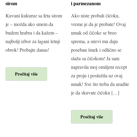
sirom
i parmezanom
Kuvani kukuruz sa feta sirom
Ako niste probali čičoku,
je – možda ako smem da
vreme je da je probate! Ovaj
budem hrabra i da kažem –
umak od čičoke se brzo
najbolji izbor za lagani letnji
sprema, a sirevi mu daju
obrok! Probajte danas!
poseban šmek i odlično se
slažu sa čičokom! Ja sam
napravila moj omiljeni recept
Pročitaj više
za proju i poslužila uz ovaj
umak! Sve što treba da uradite
je da skuvate čičoku […]
Pročitaj više