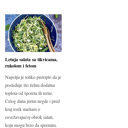
Letnja salata sa tikvicama,
rukolom i fetom
Napolju je toliko pretoplo da je
poslednje što želim dodatna
toplota od šporeta ili rerne.
Celog dana jurim negde i pred
kraj uvek maštam o
osvežavajućoj obrok salati,
koju mogu brzo da spremim.