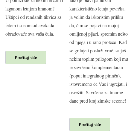
U potrazi ste za nekim brzom i
Iako je plavi patlidžan
laganom letnjom hranom?
karakteristično letnja povrćka,
Uštipci od rendanih tikvica sa
ja volim da iskoristim priliku
fetom i sosom od avokada
da, čim se pojavi na mojoj
obradovaće sva vaša čula.
omiljenoj pijaci, spremim nešto
od njega i u rano proleće! Kad
se griluje i posluži vruć, sa još
Pročitaj više
nekim toplim prilogom koji mu
je savršeno komplementaran
(poput integralnog pirinča),
istovremeno će Vas i ugrejati, i
osvežiti. Savršeno za tmurne
dane pred kraj zimske sezone!
Pročitaj više