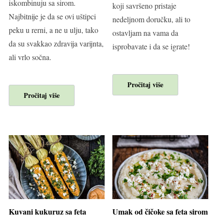
iskombinuju sa sirom.
koji savršeno pristaje
Najbitnije je da se ovi uštipci
nedeljnom doručku, ali to
peku u rerni, a ne u ulju, tako
ostavljam na vama da
da su svakkao zdravija varijnta,
isprobavate i da se igrate!
ali vrlo sočna.
Pročitaj više
Pročitaj više
Kuvani kukuruz sa feta
Umak od čičoke sa feta sirom