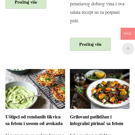
Pročitaj više
penušavog dobrog vina i ova
salata recept su za potpuni
gušt.
RSD
Pročitaj više
Uštipci od rendanih tikvica
Grilovani patlidžan i
sa fetom i sosom od avokada
integralni pirinač sa fetom