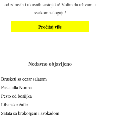
od zdravih i ukusnih sastojaka! Volim da uživam u
svakom zalogaju!
Pročitaj više
Nedavno objavljeno
Brusketi sa cezar salatom
Pasta alla Norma
Pesto od bosiljka
Libanske ćufte
Salata sa brokolijem i avokadom