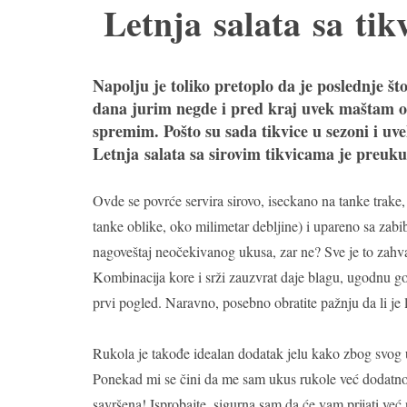
Letnja salata sa ti
Napolju je toliko pretoplo da je poslednje št
dana jurim negde i pred kraj uvek maštam o 
spremim. Pošto su sada tikvice u sezoni i uv
Letnja salata sa sirovim tikvicama je preuku
Ovde se povrće servira sirovo, iseckano na tanke trake, 
tanke oblike, oko milimetar debljine) i upareno sa zab
nagoveštaj neočekivanog ukusa, zar ne? Sve je to zahva
Kombinacija kore i srži zauzvrat daje blagu, ugodnu gor
prvi pogled. Naravno, posebno obratite pažnju da li je
Rukola je takođe idealan dodatak jelu kako zbog svog u
Ponekad mi se čini da me sam ukus rukole već dodatno o
savršena! Isprobajte, sigurna sam da će vam prijati već