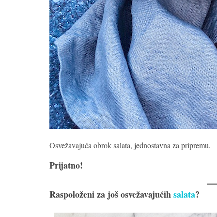
Osvežavajuća obrok salata, jednostavna za pripremu.
Prijatno!
Raspoloženi za još osvežavajućih
salata
?