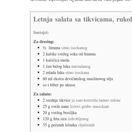
Letnja salata sa tikvicama, ruko
Sastojci:
Za dresing:
½
limuna
sitno iseckanog
2
kašike
svežeg soka od limuna
1
kašičica
meda
1
čen
belog luka
narendanog
2
mlada luka
sitno iseckana
60
ml
ekstra devičanskog maslinovog ulja
so i biber po ukusu
Za salatu:
2
srednje tikvice
ja sam koristila tamno zelene
25
g
sveže nane
listovi grubo naseckani
20
g
svežeg bosiljka
120
g
feta sira
izdrobljenog
35
g
pečenih lešnika
oljuštenih