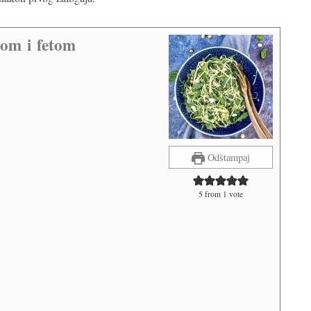
lom i fetom
Odštampaj
5
from 1 vote