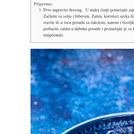
Priprema:
Prvo napravite dresing. U maloj činiji pomešajte zaj
Začinite sa solju i biberom. Zatim, koristeći secka ili 
stavite ih u veću posudu sa rukolom, nanom i bosilj
prebacite salatu u duboku posudu i promešajte je sa 
temperaturi.