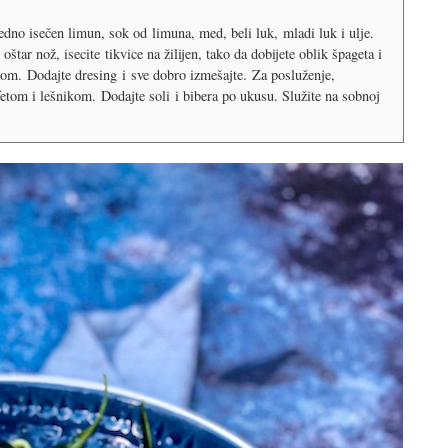
edno isečen limun, sok od limuna, med, beli luk, mladi luk i ulje.
oštar nož, isecite tikvice na žilijen, tako da dobijete oblik špageta i
kom. Dodajte dresing i sve dobro izmešajte. Za posluženje,
fetom i lešnikom. Dodajte soli i bibera po ukusu. Služite na sobnoj