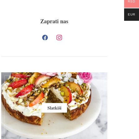
RSD
EUR
Zaprati nas
Slatkiši