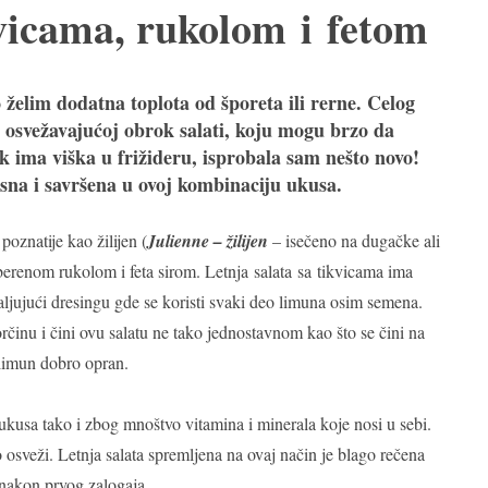
kvicama, rukolom i fetom
o želim dodatna toplota od šporeta ili rerne. Celog
osvežavajućoj obrok salati, koju mogu brzo da
ek ima viška u frižideru, isprobala sam nešto novo!
sna i savršena u ovoj kombinaciju ukusa.
poznatije kao žilijen (
Julienne – žilijen
– isečeno na dugačke ali
iberenom rukolom i feta sirom. Letnja salata sa tikvicama ima
ljujući dresingu gde se koristi svaki deo limuna osim semena.
činu i čini ovu salatu ne tako jednostavnom kao što se čini na
 limun dobro opran.
kusa tako i zbog mnoštvo vitamina i minerala koje nosi u sebi.
sveži. Letnja salata spremljena na ovaj način je blago rečena
 nakon prvog zalogaja.