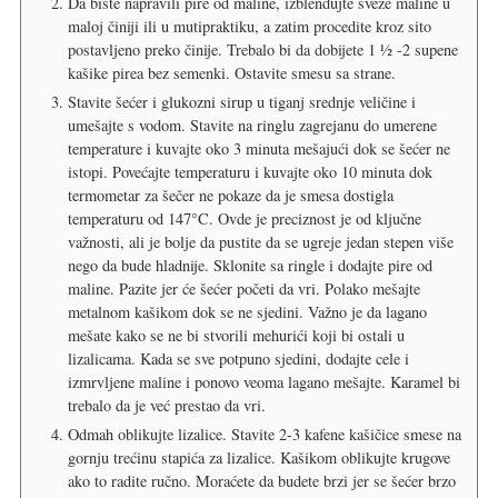
Da biste napravili pire od maline, izblendujte sveže maline u
maloj činiji ili u mutipraktiku, a zatim procedite kroz sito
postavljeno preko činije. Trebalo bi da dobijete 1 ½ -2 supene
kašike pirea bez semenki. Ostavite smesu sa strane.
Stavite šećer i glukozni sirup u tiganj srednje veličine i
umešajte s vodom. Stavite na ringlu zagrejanu do umerene
temperature i kuvajte oko 3 minuta mešajući dok se šećer ne
istopi. Povećajte temperaturu i kuvajte oko 10 minuta dok
termometar za šečer ne pokaze da je smesa dostigla
temperaturu od 147°C. Ovde je preciznost je od ključne
važnosti, ali je bolje da pustite da se ugreje jedan stepen više
nego da bude hladnije. Sklonite sa ringle i dodajte pire od
maline. Pazite jer će šećer početi da vri. Polako mešajte
metalnom kašikom dok se ne sjedini. Važno je da lagano
mešate kako se ne bi stvorili mehurići koji bi ostali u
lizalicama. Kada se sve potpuno sjedini, dodajte cele i
izmrvljene maline i ponovo veoma lagano mešajte. Karamel bi
trebalo da je već prestao da vri.
Odmah oblikujte lizalice. Stavite 2-3 kafene kašičice smese na
gornju trećinu stapića za lizalice. Kašikom oblikujte krugove
ako to radite ručno. Moraćete da budete brzi jer se šećer brzo