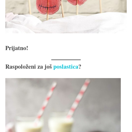
Prijatno!
Raspoloženi za još
poslastica
?