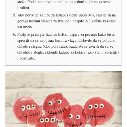
steže. Podelite smrznute maline na jednake delove za svaku
lizalicu.
Ako koristite kalupe za kolače (vidite uputstvo), stavite ih na
gornju trećinu štapića za lizalice i naspite 2-3 kafene kašičice
karamela.
Pažljivo prekrijte lizalice listom papira za pečenje kako biste
sprečili da se na njima formira vlaga. Ostavite da se potpuno
ohlade i stegnu (oko pola sata). Kada ste se uverili da su se
ohladile i stegle, sklonite kalupe za kolače (ako ste ih koristili)
i poslužite.