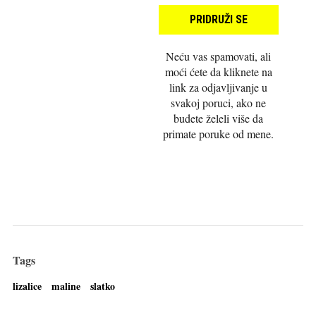
Neću vas spamovati, ali
moći ćete da kliknete na
link za odjavljivanje u
svakoj poruci, ako ne
budete želeli više da
primate poruke od mene.
Tags
lizalice
maline
slatko