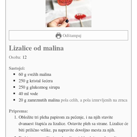
Odštampaj
Lizalice od malina
Osoba:
12
Sastojci:
60
g
svežih malina
250
g
kristal šećera
250
g
glukoznog sirupa
40
ml
vode
20
g
zamrznutih malina
pola celih, a pola izmrvljenih na zrnca
Priprema:
Obložite tri pleha papirom za pečenje, i na njih stavite
dvanaest štapića za lizalice. Ostavite pleh sa strane. Lizalice će
biti prilično velike, pa napravite dovoljno mesta za njih.