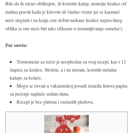
Bilo da ih ručno oblikujete, ili koristite kalup, nemojte lizalice od
malina praviti kada je kišovito ili vlažno vreme jer se karamel
neće stegnuti i na kraju ćete dobiti mekane lizalice nepravilnog
oblika (a one neće biti tako efikasne u izmamljivanju osmeha!).
Par saveta:
Termometar za šećer je neophodan za ovaj recept, kao i 12
štapića za lizalice. Možete, a i ne morate, koristiti metalne
kalupe za kolače.
Mogu se čuvati u vakuumskoj posudi između listova papira
za pečenje najduže sedam dana.
Recept je bez glutena i orašastih plodova.