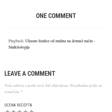
ONE COMMENT
Pingback:
Ukusne lizalice od malina na domaći način -
Slatkišologija
LEAVE A COMMENT
Vaša adresa e-pošte neće biti objavljena.
Neophodna polja su
označena
*
OCENA RECEPTA