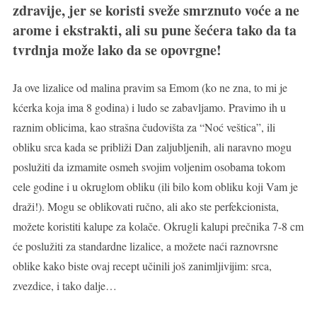
zdravije, jer se koristi sveže smrznuto voće a ne
arome i ekstrakti, ali su pune šećera tako da ta
tvrdnja može lako da se opovrgne!
Ja ove lizalice od malina pravim sa Emom (ko ne zna, to mi je
kćerka koja ima 8 godina) i ludo se zabavljamo. Pravimo ih u
raznim oblicima, kao strašna čudovišta za “Noć veštica”, ili
obliku srca kada se približi Dan zaljubljenih, ali naravno mogu
poslužiti da izmamite osmeh svojim voljenim osobama tokom
cele godine i u okruglom obliku (ili bilo kom obliku koji Vam je
draži!). Mogu se oblikovati ručno, ali ako ste perfekcionista,
možete koristiti kalupe za kolače. Okrugli kalupi prečnika 7-8 cm
će poslužiti za standardne lizalice, a možete naći raznovrsne
oblike kako biste ovaj recept učinili još zanimljivijim: srca,
zvezdice, i tako dalje…