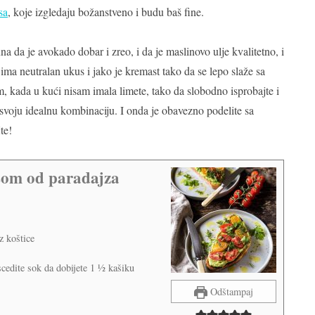
sa
, koje izgledaju božanstveno i budu baš fine.
a da je avokado dobar i zreo, i da je maslinovo ulje kvalitetno, i
a neutralan ukus i jako je kremast tako da se lepo slaže sa
m, kada u kući nisam imala limete, tako da slobodno isprobajte i
e svoju idealnu kombinaciju. I onda je obavezno podelite sa
te!
lsom od paradajza
z koštice
scedite sok da dobijete 1 ½ kašiku
Odštampaj