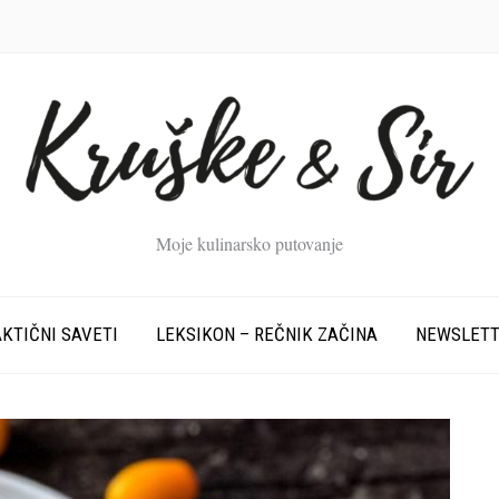
Moje kulinarsko putovanje
KTIČNI SAVETI
LEKSIKON – REČNIK ZAČINA
NEWSLET