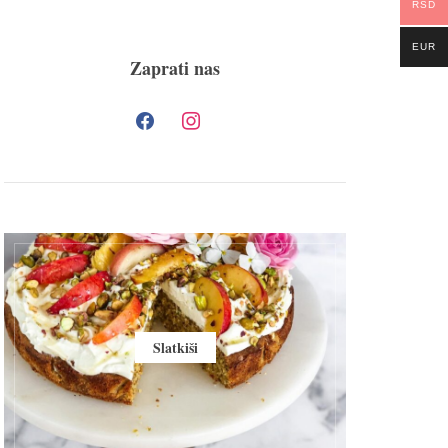
RSD
EUR
Zaprati nas
Slatkiši