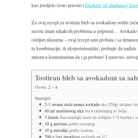
kao predjelo često pravim i
bruskete od dimljenog loso
Za ovaj recept za tostiran hleb sa avokadom vodite račun
nećete imati nikakvih problema u pripremi… Avokado im
oštrijim ukusima – ovaj recept sam probala i sa limuno
tu kombinaciju, ili eksperimentišite, probajte da nađet
mnom u komentarima da i ja probam! I naravno, uživaj
Tostiran hleb sa avokadom sa sa
Osoba:
2
– 4
Sastojci:
2-3
veoma zrela manja avokada
oko 250gr ukupno be
60
ml
maslinovog ulja
što kvalitetnijeg to bolje
3
limete
fino rendajte koru da dobijete 1 ½ kašiku i i
10
g
peršuna
grubo isečenog
10
g
mirođije
grubo isečene
200
g
čeri paradajza
isečenih na 1/2