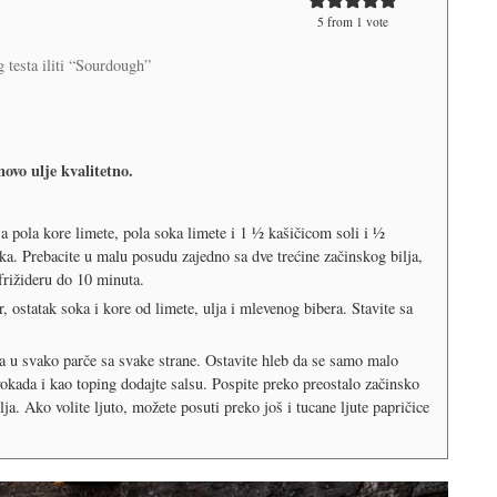
5
from 1 vote
g testa iliti “Sourdough”
novo ulje kvalitetno.
sa pola kore limete, pola soka limete i 1 ½ kašičicom soli i ½
ka. Prebacite u malu posudu zajedno sa dve trećine začinskog bilja,
 frižideru do 10 minuta.
, ostatak soka i kore od limete, ulja i mlevenog bibera. Stavite sa
luka u svako parče sa svake strane. Ostavite hleb da se samo malo
kada i kao toping dodajte salsu. Pospite preko preostalo začinsko
a. Ako volite ljuto, možete posuti preko još i tucane ljute papričice