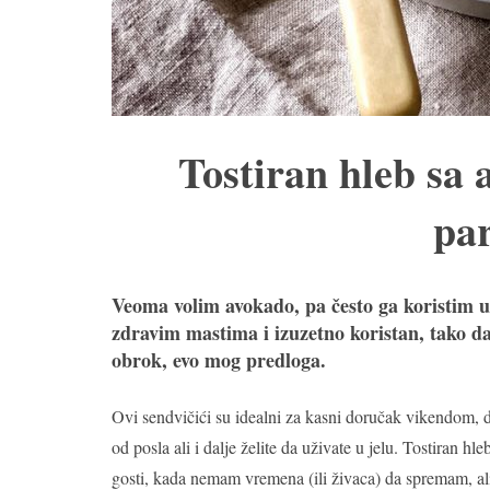
Tostiran hleb sa
pa
Veoma volim avokado, pa često ga koristim u 
zdravim mastima i izuzetno koristan, tako da,
obrok, evo mog predloga.
Ovi sendvičići su idealni za kasni doručak vikendom, do
od posla ali i dalje želite da uživate u jelu. Tostiran
gosti, kada nemam vremena (ili živaca) da spremam, ali