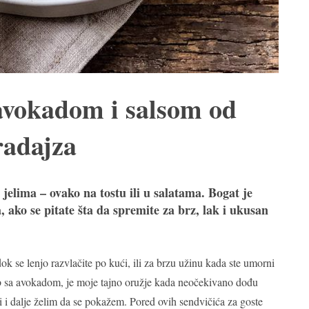
 avokadom i salsom od
radajza
jelima – ovako na tostu ili u salatama. Bogat je
 ako se pitate šta da spremite za brz, lak i ukusan
k se lenjo razvlačite po kući, ili za brzu užinu kada ste umorni
 hleb sa avokadom, je moje tajno oružje kada neočekivano dođu
 i dalje želim da se pokažem. Pored ovih sendvičića za goste