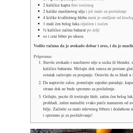
2
kašičice
kapra
fino isečenog
2
kašike
maslinovog ulja
i još malo za posluženje
4
kriške kvalitetnog hleba
meni je omiljeni od kiselo
1
mali čen belog luka
oljušten i isečen
½
kašičice
začina baharat
po żelji
so i crni biber po ukusu
Vodite računa da je avokado dobar i zreo, i da je masli
Priprema:
Stavite avokado i maslinovo ulje u secka ili blender, 
kašičice baharata. Mešajte dok smesa ne postane glat
ostatak sačuvajte za pospanje. Ostavite da se hladi u
Da napravite salsu, pomešajte zajedno paradajz, kapar
strane dok ne bude spremno za posluženje.
Grilujte, pecite ili tostirajte hleb, zatim čen belog 
prohladi, zatim namažite svako parče namazom od avo
bilje. Začinite sa malo mlevenog bibera i dodatkom ulj
i spremno je za posluživanje!