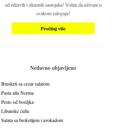
od zdravih i ukusnih sastojaka! Volim da uživam u
svakom zalogaju!
Pročitaj više
Nedavno objavljeno
Brusketi sa cezar salatom
Pasta alla Norma
Pesto od bosiljka
Libanske ćufte
Salata sa brokolijem i avokadom