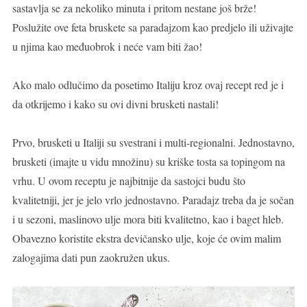
sastavlja se za nekoliko minuta i pritom nestane još brže!
Poslužite ove feta bruskete sa paradajzom kao predjelo ili uživajte
u njima kao međuobrok i neće vam biti žao!
Ako malo odlučimo da posetimo Italiju kroz ovaj recept red je i
da otkrijemo i kako su ovi divni brusketi nastali!
Prvo, brusketi u Italiji su svestrani i multi-regionalni. Jednostavno,
brusketi (imajte u vidu množinu) su kriške tosta sa topingom na
vrhu. U ovom receptu je najbitnije da sastojci budu što
kvalitetniji, jer je jelo vrlo jednostavno. Paradajz treba da je sočan
i u sezoni, maslinovo ulje mora biti kvalitetno, kao i baget hleb.
Obavezno koristite ekstra devičansko ulje, koje će ovim malim
zalogajima dati pun zaokružen ukus.