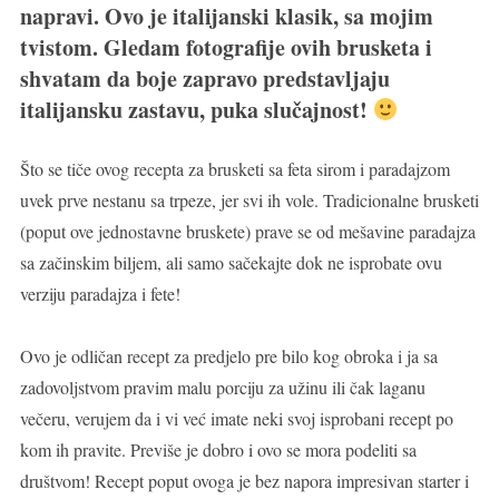
napravi.
Ovo je italijanski klasik, sa mojim
tvistom. Gledam fotografije ovih brusketa i
shvatam da boje zapravo predstavljaju
italijansku zastavu, puka slučajnost!
Što se tiče ovog recepta za brusketi sa feta sirom i paradajzom
uvek prve nestanu sa trpeze, jer svi ih vole. Tradicionalne brusketi
(poput ove jednostavne bruskete) prave se od mešavine paradajza
sa začinskim biljem, ali samo sačekajte dok ne isprobate ovu
verziju paradajza i fete!
Ovo je odličan recept za predjelo pre bilo kog obroka i ja sa
zadovoljstvom pravim malu porciju za užinu ili čak laganu
večeru, verujem da i vi već imate neki svoj isprobani recept po
kom ih pravite. Previše je dobro i ovo se mora podeliti sa
društvom! Recept poput ovoga je bez napora impresivan starter i