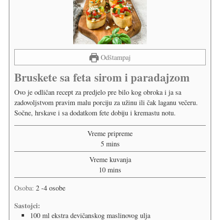
Odštampaj
Bruskete sa feta sirom i paradajzom
Ovo je odličan recept za predjelo pre bilo kog obroka i ja sa
zadovoljstvom pravim malu porciju za užinu ili čak laganu večeru.
Sočne, hrskave i sa dodatkom fete dobiju i kremastu notu.
Vreme pripreme
5
mins
Vreme kuvanja
10
mins
Osoba:
2
-4 osobe
Sastojci:
100
ml
ekstra devičanskog maslinovog ulja