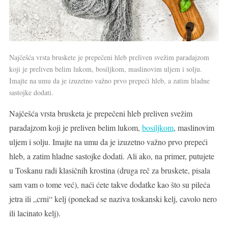
Najčešća vrsta bruskete je prepečeni hleb preliven svežim paradajzom
koji je preliven belim lukom, bosiljkom, maslinovim uljem i solju.
Imajte na umu da je izuzetno važno prvo prepeći hleb, a zatim hladne
sastojke dodati.
Najčešća vrsta brusketa je prepečeni hleb preliven svežim
paradajzom koji je preliven belim lukom,
bosiljkom
, maslinovim
uljem i solju. Imajte na umu da je izuzetno važno prvo prepeći
hleb, a zatim hladne sastojke dodati. Ali ako, na primer, putujete
u Toskanu radi klasičnih krostina (druga reč za bruskete, pisala
sam vam o tome već), naći ćete takve dodatke kao što su pileća
jetra ili „crni“ kelj (ponekad se naziva toskanski kelj, cavolo nero
ili lacinato kelj).