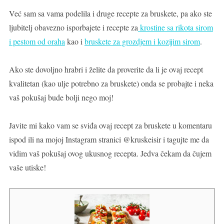
Već sam sa vama podelila i druge recepte za bruskete, pa ako ste
ljubitelj obavezno isporbajete i recepte za
krostine sa rikota sirom
i pestom od oraha
kao i
bruskete za grozdjem i kozijim sirom
.
Ako ste dovoljno hrabri i želite da proverite da li je ovaj recept
kvalitetan (kao ulje potrebno za bruskete) onda se probajte i neka
vaš pokušaj bude bolji nego moj!
Javite mi kako vam se sviđa ovaj recept za bruskete u komentaru
ispod ili na mojoj Instagram stranici @kruskeisir i tagujte me da
vidim vaš pokušaj ovog ukusnog recepta. Jedva čekam da čujem
vaše utiske!