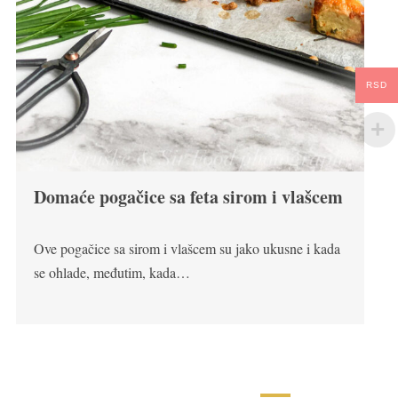
RSD
Domaće pogačice sa feta sirom i vlašcem
Ove pogačice sa sirom i vlašcem su jako ukusne i kada
se ohlade, međutim, kada…