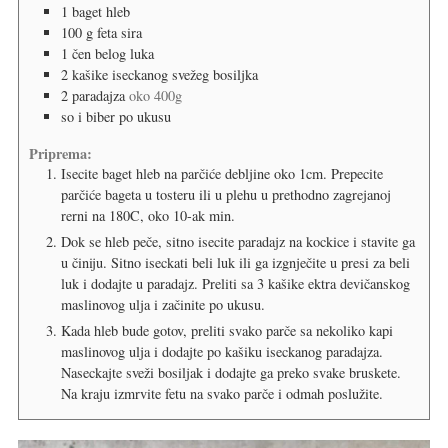
1
baget hleb
100
g
feta sira
1
čen belog luka
2
kašike
iseckanog svežeg bosiljka
2
paradajza
oko 400g
so i biber po ukusu
Priprema:
Isecite baget hleb na parčiće debljine oko 1cm. Prepecite
parčiće bageta u tosteru ili u plehu u prethodno zagrejanoj
rerni na 180C, oko 10-ak min.
Dok se hleb peče, sitno isecite paradajz na kockice i stavite ga
u činiju. Sitno iseckati beli luk ili ga izgnječite u presi za beli
luk i dodajte u paradajz. Preliti sa 3 kašike ektra devičanskog
maslinovog ulja i začinite po ukusu.
Kada hleb bude gotov, preliti svako parče sa nekoliko kapi
maslinovog ulja i dodajte po kašiku iseckanog paradajza.
Naseckajte sveži bosiljak i dodajte ga preko svake bruskete.
Na kraju izmrvite fetu na svako parče i odmah poslužite.