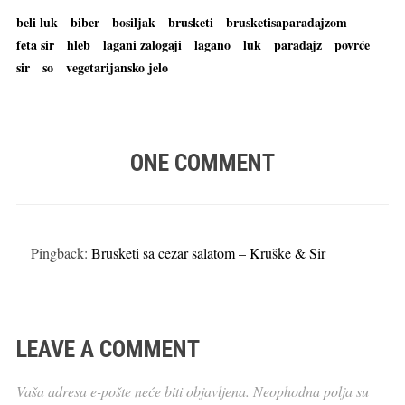
beli luk
biber
bosiljak
brusketi
brusketisaparadajzom
feta sir
hleb
lagani zalogaji
lagano
luk
paradajz
povrće
sir
so
vegetarijansko jelo
ONE COMMENT
Pingback:
Brusketi sa cezar salatom – Kruške & Sir
LEAVE A COMMENT
Vaša adresa e-pošte neće biti objavljena.
Neophodna polja su