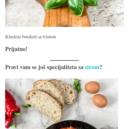
Klasične brusketi sa tvistom
P
rijatno!
Pravi vam se još specijaliteta sa
sirom
?